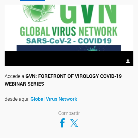
Accede a
GVN: FOREFRONT OF VIROLOGY COVID-19
WEBINAR SERIES
desde aqui:
Global Virus Network
Compartir
Compartir en Facebook
Compartir en Twitter