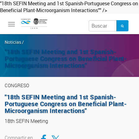
"18th SEFIN Meeting and 1st Spanish-Portuguese Congress on
Beneficial Plant-Microorganism Interactions"" />
Toggle
navigation
Noticias /
"18th SEFIN Meeting and 1st Spanish-
Portuguese Congress on Beneficial Plant-
Microorganism Interactions"
CONGRESO
"18th SEFIN Meeting and 1st Spanish-
Portuguese Congress on Beneficial Plant-
Microorganism Interactions"
18th SEFIN Meeting
Compartir en Facebook
Compartir en Twitter
Compartir en